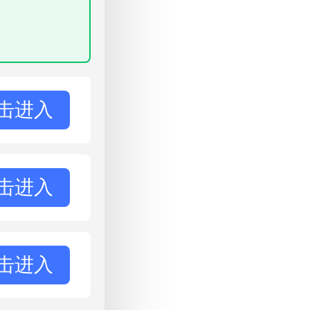
击进入
击进入
击进入