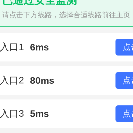
已通过安全监测
请点击下方线路，选择合适线路前往主页
入口1
6ms
点
入口2
80ms
点
入口3
5ms
点